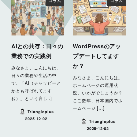
コラム
コラム
AIとの共存：日々の
WordPressのアッ
業務での実践例
プデートしてます
か？
みなさま、こんにちは。
日々の業務や生活の中
みなさま、こんにちは。
で、「AI（チャッピーと
ホームページの運用状
かとも呼ばれてます
況、いかがでしょうか？
ね）」という言 […]
ここ数年、日本国内でホ
ームページ […]
Triangleplus
2025-12-02
Triangleplus
投稿日
2025-12-02
投稿日