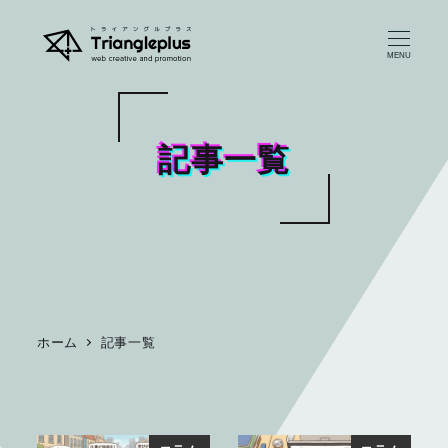
メ
イ
MENU
ン
コ
ン
記事一覧
テ
ン
ツ
へ
移
動
ホーム
記事一覧